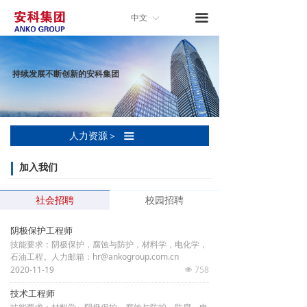
낀
首页
끀
中文
ꀅ
关于安科
持续发展不断创新的安科集团
新闻中心
产品与服务
人力资源＞
끀
技术与开发
加入我们
合作与交流
社会招聘
校园招聘
人力资源
阴极保护工程师
子公司入口
技能要求：阴极保护，腐蚀与防护，材料学，电化学，
石油工程。人力邮箱：hr@ankogroup.com.cn
联系我们
2020-11-19
758
넶
技术工程师