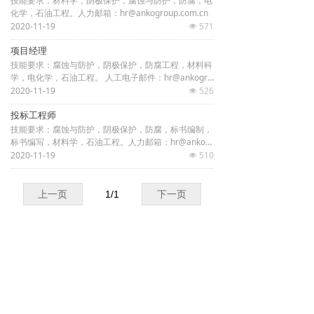
技能要求：材料学，阴极保护，腐蚀与防护，防腐，电
化学，石油工程。人力邮箱：hr@ankogroup.com.cn
2020-11-19
571
넶
项目经理
技能要求：腐蚀与防护，阴极保护，防腐工程，材料科
学，电化学，石油工程。 人工电子邮件：hr@ankogro
up.com.cn
2020-11-19
526
넶
投标工程师
技能要求：腐蚀与防护，阴极保护，防腐，标书编制，
标书编写，材料学，石油工程。人力邮箱：hr@ankogr
oup.com.cn
2020-11-19
510
넶
上一页
1
/
1
下一页
北京总部
地址：北京市昌平区未来科学城英才北三街16号院15号楼2
单元801室
邮编：102209
电话：（+8610）56821003