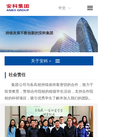
낀
首页
끀
中文
ꀅ
关于安科
持续发展不断创新的安科集团
新闻中心
产品与服务
关于安科＞
끀
技术与开发
社会责任
合作与交流
集团公司与各高校持续保持着密切的合作，致力于
人力资源
投资教育，赞助合作院校的校级学生活动，支持合作院
校的科研项目，吸引优秀学生了解并加入我们的团队。
子公司入口
联系我们